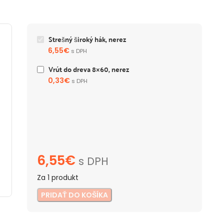
Strešný široký hák, nerez
6,55
€
s DPH
Vrút do dreva 8×60, nerez
0,33
€
s DPH
6,55
€
s DPH
Za 1 produkt
PRIDAŤ DO KOŠÍKA