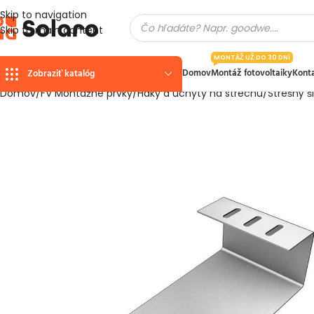
Skip to navigation
Skip to main content
MONTÁŽ UŽ DO 30 DNÍ
Domov
Montáž fotovoltaiky
Kont
Zobraziť katalóg
Domov
FV Montážne prvky
Háky a úchyty na strechu
Strešný š