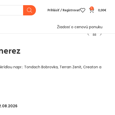
0
Prihlásiť / Registrovať
0,00
€
Žiadosť o cenovú ponuku
 nerez
škrídlou napr.: Tondach Bobrovka, Terran Zenit, Creaton a
2.08.2026