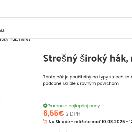
akt
iroký hák, nerez
Strešný široký hák,
Tento hák je použiteľný na typy striech so 
podobné škrídle s rovným povrchom.
Garancia najlepšej ceny
6,55
€
s DPH
Na Sklade - môžete mať 10.08.2026 - 1