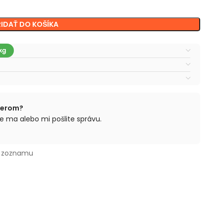
RIDAŤ DO KOŠÍKA
berom?
e ma alebo mi pošlite správu.
o zoznamu