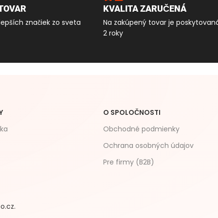
TOVAR
KVALITA ZARUČENÁ
lepších značiek zo sveta
Na zakúpený tovar je poskytovan
2 roky
Y
O SPOLOČNOSTI
čka
Obchodné podmienky
Ochrana osobných údajov
Pre firmy (B2B)
o.cz.