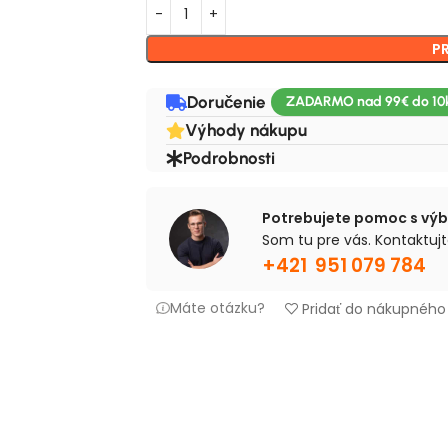
P
Doručenie
Výhody nákupu
Podrobnosti
Potrebujete pomoc s vý
Som tu pre vás. Kontaktujt
+421 951 079 784
Máte otázku?
Pridať do nákupnéh