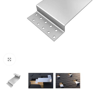
Klikni pre zväčšenie