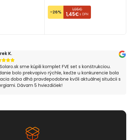
OŠÍKA
PR
1,95€
-26%
1,45€
s DPH
PRIDAŤ DO KOŠÍKA
rek K.
Štef






Solaro.sk sme kúpili komplet FVE set s konštrukciou.
S ná
anie bolo prekvapivo rýchle, keďže u konkurencie bola
spok
acia doba dlhá pravdepodobne kvôli aktuálnej situácii s
mi p
rgiami. Dávam 5 hviezdičiek!
záka
ocho