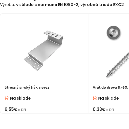
Výroba:
v súlade s normami EN 1090-2, výrobná trieda EXC2
Strešný široký hák, nerez
Vrút do dreva 8×60,
Na sklade
Na sklade
6,55
€
0,33
€
s DPH
s DPH