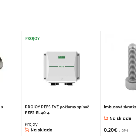
M8
PROJOY PEFS FVE požiarny spínač
Imbusová skrutk
PEFS-EL40-4
Na sklade
Projoy
Na sklade
0,20
€
s DPH