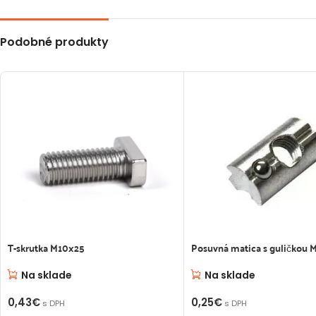
Podobné produkty
T-skrutka M10x25
Posuvná matica s guličkou 
Na sklade
Na sklade
0,43
€
0,25
€
s DPH
s DPH