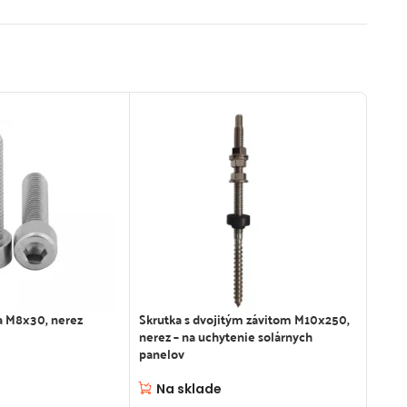
a M8x30, nerez
Skrutka s dvojitým závitom M10x250,
Imbus
nerez – na uchytenie solárnych
panelov
Na
Na sklade
0,18