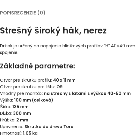
POPIS
RECENZIE (0)
Strešný široký hák, nerez
Držiak je určený na napojenie hliníkových profilov “H” 40×40 mm
spojenie.
Základné parametre:
Otvor pre skrutku profilu:
40 x 11 mm
Otvor pre skrutku pre lištu:
O9
Vhodný pre montáž:
na strechy s latami s výškou 40-50 mm
Výška:
100 mm (celková)
Šírka:
135 mm
Dĺžka:
300 mm
Hrúbka:
2 mm
Upevnenie:
Skrutka do dreva Torx
Hmotnosť:
1,05 kg