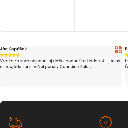
PRIDAŤ DO KOŠÍKA
PRIDAŤ DO KOŠÍKA
Ján Kopáček
P





Všetko čo som objednal aj došlo, hodnotím kladne. Asi jediný
t
eshop, kde som našiel panely Canadian Solar.
(