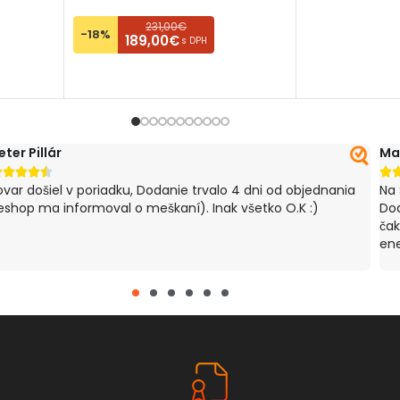
PRIDAŤ DO K
231,00€
-18%
189,00€
s DPH
PRIDAŤ DO KOŠÍKA
eter Pillár
Ma






ovar došiel v poriadku, Dodanie trvalo 4 dni od objednania
Na 
eshop ma informoval o meškaní). Inak všetko O.K :)
Dod
čak
ene