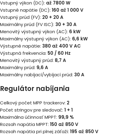
Vstupný výkon (DC):
až 7800 W
Vstupné napätie (DC):
160 až 1 000 V
Vstupný prúd (FV):
20 + 20 A
Maximálny prúd (FV ISC):
30 + 30 A
Menovitý výstupný výkon (AC):
6
kW
Maximálny výstupný výkon (AC):
6,6 kW
Výstupné napätie:
380 až 400 V AC
Výstupná frekvencia:
50 / 60 Hz
Menovitý výstupný prúd:
8,7 A
Maximálny prúd:
9,6 A
Maximálny nabíjací/vybíjací prúd:
30 A
Regulátor nabíjania
Celkový počet MPP trackerov:
2
Počet stringov pre sledovač:
1
+ 1
Maximálna účinnosť MPPT:
99,9 %
Rozsah napätia MPPT:
150 až 850 V
Rozsah napätia pri plnej záťaži:
195 až 850 V