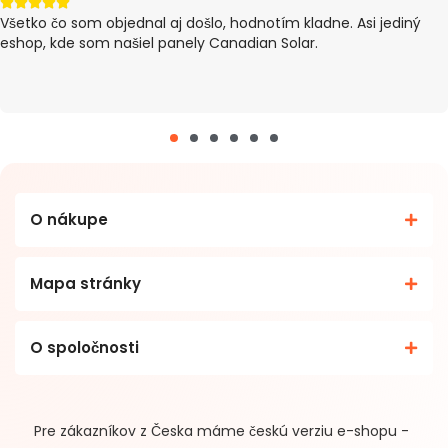





adne. Asi jediný
tovar došiel v poriadku, Dodanie trvalo 4 d
.
(eshop ma informoval o meškaní). Inak vše
O nákupe
Mapa stránky
O spoločnosti
Pre zákazníkov z Česka máme českú verziu e-shopu -