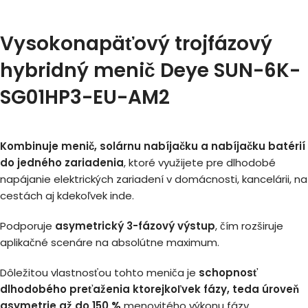
Vysokonapäťový trojfázový
hybridný menič Deye SUN-6K-
SG01HP3-EU-AM2
Kombinuje
menič, solárnu nabíjačku a nabíjačku batérií
do jedného zariadenia
, ktoré využijete pre dlhodobé
napájanie elektrických zariadení v domácnosti, kancelárii, na
cestách aj kdekoľvek inde.
Podporuje
asymetrický 3-fázový výstup
, čím rozširuje
aplikačné scenáre na absolútne maximum.
Dôležitou vlastnosťou tohto meniča je
schopnosť
dlhodobého preťaženia ktorejkoľvek fázy, teda úroveň
asymetrie až do 150 %
menovitého výkonu fázy.