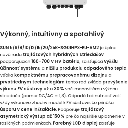
Výkonný, intuitívny a spoľahlivý
SUN 5/6/8/10/12/15/20/25K-SG01HP3-EU-AM2
je úplne
nová rada
trojfázových hybridných striedačov
podporujúcich
160–700 V HV batériu
, zaisťujúca
vyššiu
účinnosť systému
a
nižšiu produkciu odpadového tepla
.
Vďaka
kompaktnému prepracovanému dizajnu
a
prvotriednym technológiám
tento rad zvláda
prevýšenie
výkonu FV sústavy až o 30 %
voči menovitému výkonu
striedača (pomer DC/AC = 1,3). Odpadá tak nutnosť voliť
vždy výkonovo zhodný model k FV sústave, čo prináša
úsporu v cene inštalácie
. Podporuje
trojfázový
asymetrický výstup až 150 %
pre čo najširšie uplatnenie v
rozličných podmienkach.
Farebný LCD displej
zaisťuje