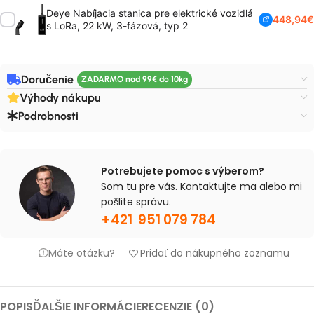
Deye Nabíjacia stanica pre elektrické vozidlá
448,94
€
s LoRa, 22 kW, 3-fázová, typ 2
Doručenie
Výhody nákupu
Podrobnosti
Potrebujete pomoc s výberom?
Som tu pre vás. Kontaktujte ma alebo mi
pošlite správu.
+421 951 079 784
Máte otázku?
Pridať do nákupného zoznamu
POPIS
ĎALŠIE INFORMÁCIE
RECENZIE (0)