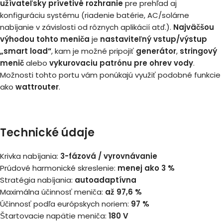
užívateľsky prívetivé rozhranie
pre prehľad aj
konfiguráciu systému (riadenie batérie, AC/solárne
nabíjanie v závislosti od rôznych aplikácií atď.).
Najväčšou
výhodou tohto meniča
je
nastaviteľný vstup/výstup
„smart load“
, kam je možné pripojiť
generátor
,
stringový
menič
alebo
vykurovaciu patrónu pre ohrev vody
.
Možnosti tohto portu vám ponúkajú využiť podobné funkcie
ako
wattrouter
.
Technické údaje
Krivka nabíjania:
3-fázová / vyrovnávanie
Prúdové harmonické skreslenie:
menej ako 3 %
Stratégia nabíjania:
autoadaptívna
Maximálna účinnosť meniča:
až 97,6 %
Účinnosť podľa európskych noriem:
97 %
Štartovacie napätie meniča:
180 V