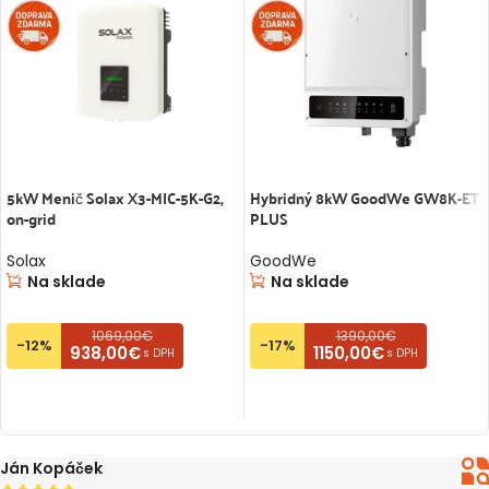
5kW Menič Solax X3-MIC-5K-G2,
Hybridný 8kW GoodWe GW8K-ET
on-grid
PLUS
Solax
GoodWe
Na sklade
Na sklade
1069,00€
1390,00€
-12%
-17%
938,00€
1150,00€
s DPH
s DPH
PRIDAŤ DO KOŠÍKA
PRIDAŤ DO KOŠÍKA
Peter Pillár