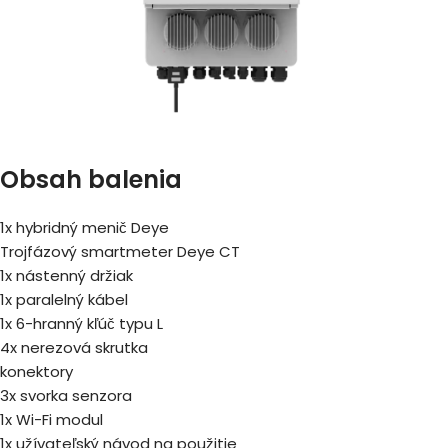
Obsah balenia
1x hybridný menič Deye
Trojfázový smartmeter Deye CT
1x nástenný držiak
1x paralelný kábel
1x 6-hranný kľúč typu L
4x nerezová skrutka
konektory
3x svorka senzora
1x Wi-Fi modul
1x užívateľský návod na použitie