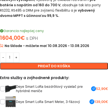
batérie s napätím od 160 do 700 V
, obsahuje tak isto porty
RS232, RS485 a DRM pre zvýšenú flexibilitu a je
vybavený
dvoma MPPT s účinnosťou 99,9 %.
Garancia najlepšej ceny
1604,00
€
s DPH
Na Sklade - môžete mať 10.08.2026 - 13.08.2026
PRIDAŤ DO KOŠÍKA
Extra služby a zvýhodnené produkty:
Deye Smart LoRa bezdrôtový vysielač pre
52,90
€
hybridné meniče
Deye Smart LoRa Smart Meter, 3-fázový
139,00
€