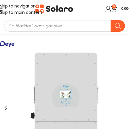
Skip to navigation
0
0,00
Skip to main content
Domov
Meniče a batérie
Hybridné meniče
Deye meniče