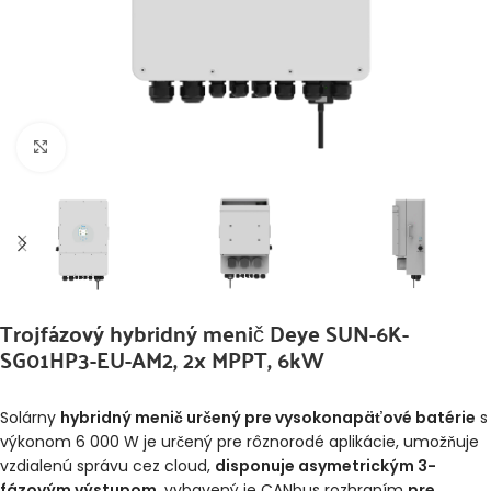
Klikni pre zväčšenie
Trojfázový hybridný menič Deye SUN-6K-
SG01HP3-EU-AM2, 2x MPPT, 6kW
Solárny
hybridný menič určený pre vysokonapäťové batérie
s
výkonom 6 000 W je určený pre rôznorodé aplikácie, umožňuje
vzdialenú správu cez cloud,
disponuje asymetrickým 3-
fázovým výstupom
, vybavený je CANbus rozhraním
pre