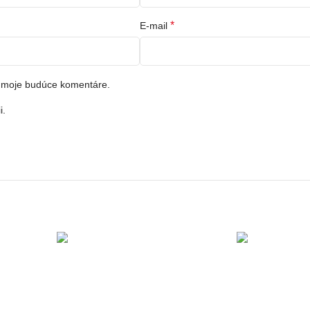
*
E-mail
e moje budúce komentáre.
i.