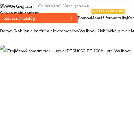
Skip to navigation
MONTÁŽ UŽ DO 30 DNÍ
Skip to main content
Domov
Montáž fotovoltaiky
Kon
Zobraziť katalóg
Domov
Nabíjanie batérií a elektromobilov
Wallbox - Nabíjačka pre elek