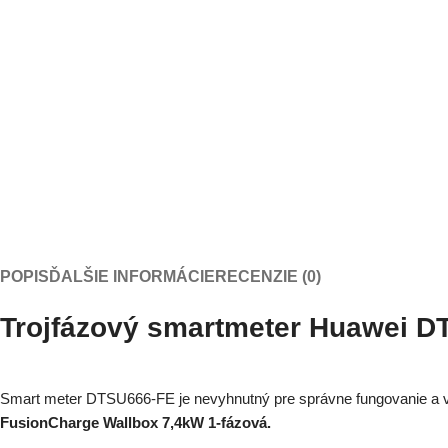
POPIS
ĎALŠIE INFORMÁCIE
RECENZIE (0)
Trojfázový smartmeter Huawei D
Smart meter DTSU666-FE je nevyhnutný pre správne fungovanie a vy
FusionCharge Wallbox 7,4kW 1-fázová.