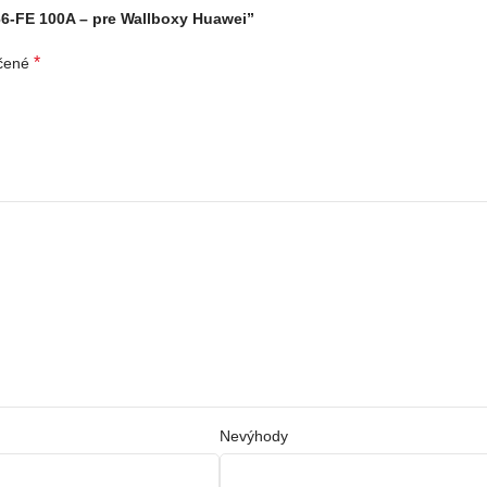
66-FE 100A – pre Wallboxy Huawei”
*
ačené
Nevýhody