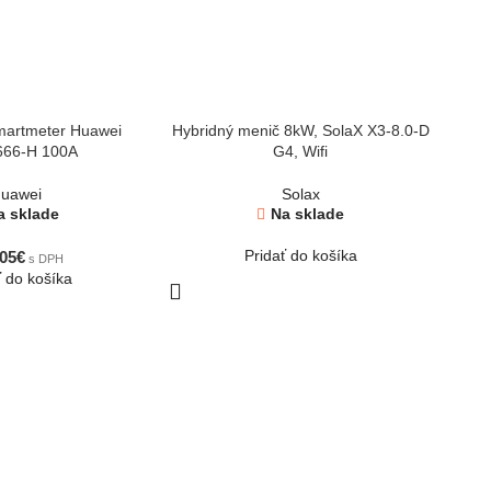
smartmeter Huawei
Hybridný menič 8kW, SolaX X3-8.0-D
6kW 
66-H 100A
G4, Wifi
uawei
Solax
a sklade
Na sklade
Pridať do košíka
05
€
s DPH
ť do košíka