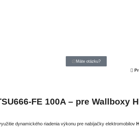
Máte otázku?
P
TSU666-FE 100A – pre Wallboxy 
užitie dynamického riadenia výkonu pre nabíjačky elektromobilov
H