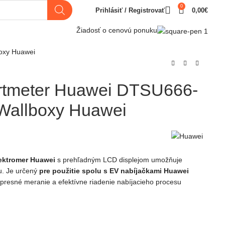
0
Prihlásiť / Registrovať
0,00
€
Žiadosť o cenovú ponuku
oxy Huawei
artmeter Huawei DTSU666-
Wallboxy Huawei
lektromer Huawei
s prehľadným LCD displejom umožňuje
u. Je určený
pre použitie spolu s EV nabíjačkami Huawei
presné meranie a efektívne riadenie nabíjacieho procesu