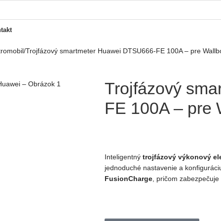
takt
tromobil
Trojfázový smartmeter Huawei DTSU666-FE 100A – pre Wallb
Trojfázový sm
FE 100A – pre 
Inteligentný
trojfázový výkonový e
jednoduché nastavenie a konfiguráci
FusionCharge
, pričom zabezpečuje 