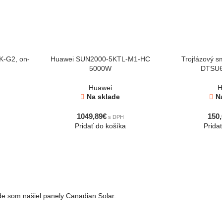
K-G2, on-
Huawei SUN2000-5KTL-M1-HC
Trojfázový 
5000W
DTSU6
Huawei
H
Na sklade
N
1049,89
€
150,
s DPH
Pridať do košíka
Prida
kde som našiel panely Canadian Solar.