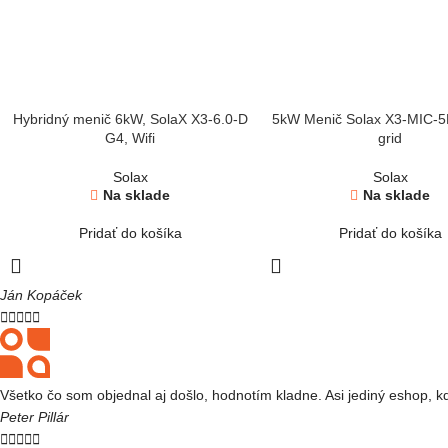
Hybridný menič 6kW, SolaX X3-6.0-D
5kW Menič Solax X3-MIC-5
G4, Wifi
grid
Solax
Solax
Na sklade
Na sklade
Pridať do košíka
Pridať do košíka
Ján Kopáček





Všetko čo som objednal aj došlo, hodnotím kladne. Asi jediný eshop, 
Peter Pillár




