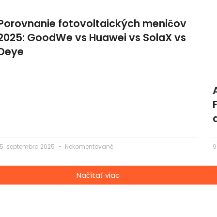
Porovnanie fotovoltaických meničov
2025: GoodWe vs Huawei vs SolaX vs
Deye
15. septembra 2025
Nekomentované
9
Načítať viac