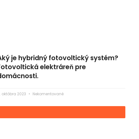
Aký je hybridný fotovoltický systém?
Fotovoltická elektráreň pre
domácnosti.
. októbra 2023
Nekomentované