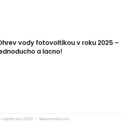
Ohrev vody fotovoltikou v roku 2025 –
jednoducho a lacno!
6. septembra 2025
Nekomentované