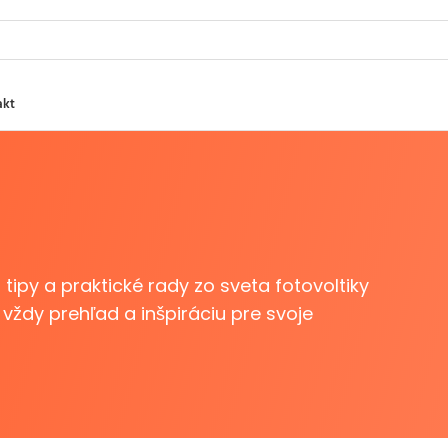
akt
ipy a praktické rady zo sveta fotovoltiky
 vždy prehľad a inšpiráciu pre svoje