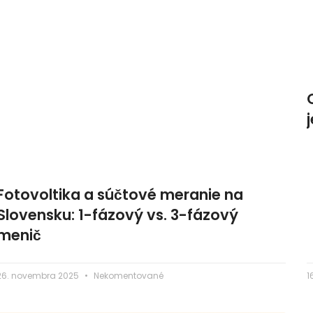
Fotovoltika a súčtové meranie na
Slovensku: 1-fázový vs. 3-fázový
menič
26. novembra 2025
Nekomentované
1