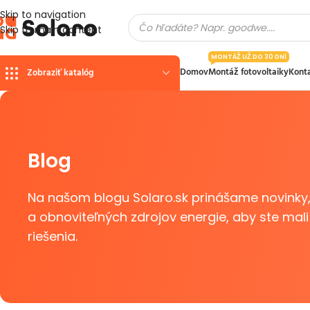
Skip to navigation
Skip to main content
MONTÁŽ UŽ DO 30 DNÍ
Domov
Montáž fotovoltaiky
Kont
Zobraziť katalóg
Blog
Na našom blogu Solaro.sk prinášame novinky, t
a obnoviteľných zdrojov energie, aby ste mali
riešenia.