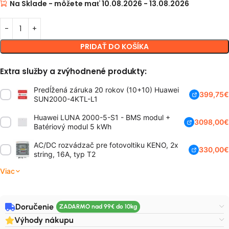
Na Sklade - môžete mať 10.08.2026 - 13.08.2026
PRIDAŤ DO KOŠÍKA
Extra služby a zvýhodnené produkty:
Predĺžená záruka 20 rokov (10+10) Huawei
399,75
€
SUN2000-4KTL-L1
Huawei LUNA 2000-5-S1 - BMS modul +
3098,00
€
Batériový modul 5 kWh
AC/DC rozvádzač pre fotovoltiku KENO, 2x
330,00
€
string, 16A, typ T2
154,99
€
Viac
Doručenie
Výhody nákupu