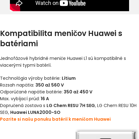
Kompatibilita meničov Huawei s
batériami
Jednofázové hybridné meniče Huawei L1 sú kompatibilné s
viacerými typmi batérií.
Technológia výroby batérie:
Lítium
Rozsah napätia:
350 až 560 V
Odporúčané napätie batérie:
350 až 450 V
Max. vybíjací prúd:
16 A
Dopručená zostava s
LG Chem RESU
7H SEG
, LG Chem RESU 10H
SEG,
Huawei LUNA2000
-SO
Pozrite si našu ponuku batérií k meničom Huawei