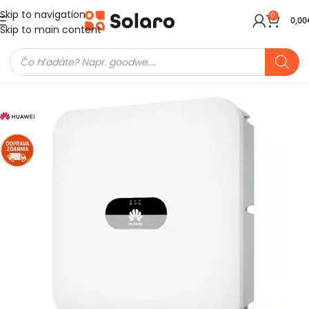
Skip to navigation
0
0,00
Skip to main content
Domov
Meniče a batérie
Hybridné meniče
Huawei