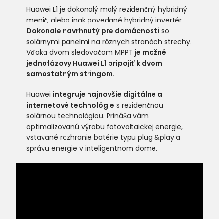
Huawei L1 je dokonalý malý rezidenčný hybridný
menič, alebo inak povedané hybridný invertér.
Dokonale navrhnutý pre domácnosti
so
solárnymi panelmi na rôznych stranách strechy.
Vďaka dvom sledovačom MPPT
je možné
jednofázovy Huawei L1 pripojiť k dvom
samostatným stringom.
Huawei
integruje najnovšie digitálne a
internetové technológie
s rezidenčnou
solárnou technológiou.
Prináša vám
optimalizovanú výrobu fotovoltaickej energie,
vstavané rozhranie batérie typu plug &play
a
správu energie v inteligentnom dome.