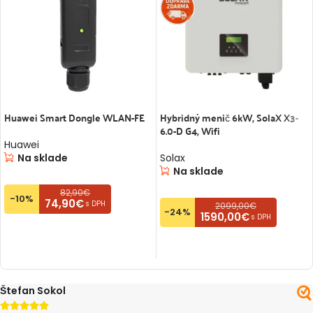
Huawei Smart Dongle WLAN-FE
Hybridný menič 6kW, SolaX X3-
6.0-D G4, Wifi
Huawei
Na sklade
Solax
Na sklade
82,90€
-10%
74,90€
s DPH
2099,00€
-24%
1590,00€
s DPH
PRIDAŤ DO KOŠÍKA
PRIDAŤ DO KOŠÍKA
Štefan Sokol




