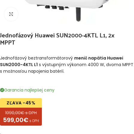
Klikni pre zväčšenie
Jednofázový Huawei SUN2000-4KTL L1, 2x
MPPT
Jednofázový beztransformátorový
menič napätia Huawei
SUN2000-4KTL L1
s výstupným výkonom 4000 W, dvoma MPPT
s možnosťou napojenia batérií.
Garancia najlepšej ceny
ZĽAVA -45%
1090,00€ s DPH
599,00€
s DPH