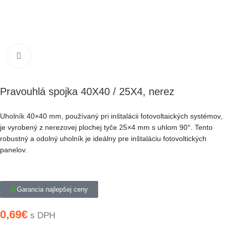
Klikni pre zväčšenie
Pravouhlá spojka 40X40 / 25X4, nerez
Uholník 40×40 mm, používaný pri inštalácii fotovoltaických systémov,
je vyrobený z nerezovej plochej tyče 25×4 mm s uhlom 90°. Tento
robustný a odolný uholník je ideálny pre inštaláciu fotovoltických
panelov.
Garancia najlepšej ceny
0,69
€
s DPH