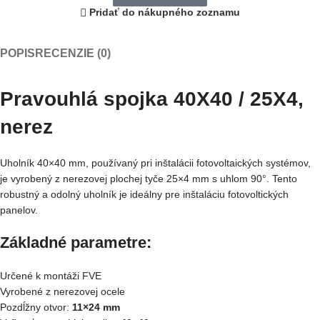
Pridať do nákupného zoznamu
POPIS
RECENZIE (0)
Pravouhlá spojka 40X40 / 25X4,
nerez
Uholník 40×40 mm, používaný pri inštalácii fotovoltaických systémov,
je vyrobený z nerezovej plochej tyče 25×4 mm s uhlom 90°. Tento
robustný a odolný uholník je ideálny pre inštaláciu fotovoltických
panelov.
Základné parametre:
Určené k montáži FVE
Vyrobené z nerezovej ocele
Pozdĺžny otvor:
11×24 mm