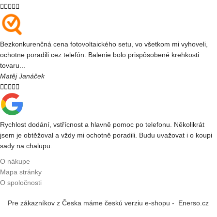





Bezkonkurenčná cena fotovoltaického setu, vo všetkom mi vyhoveli,
ochotne poradili cez telefón. Balenie bolo prispôsobené krehkosti
tovaru...
Matěj Janáček





Rychlost dodání, vstřícnost a hlavně pomoc po telefonu. Několikrát
jsem je obtěžoval a vždy mi ochotně poradili. Budu uvažovat i o koupi
sady na chalupu.
O nákupe
Mapa stránky
O spoločnosti
Pre zákazníkov z Česka máme českú verziu e-shopu - Enerso.cz