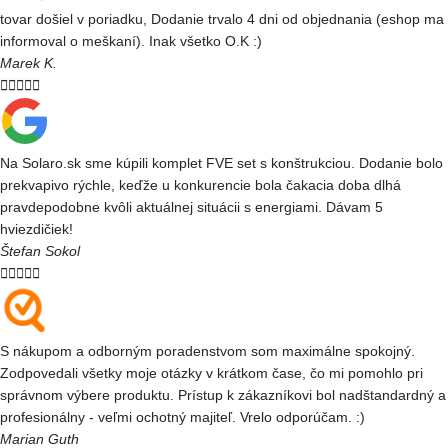
tovar došiel v poriadku, Dodanie trvalo 4 dni od objednania (eshop ma
informoval o meškaní). Inak všetko O.K :)
Marek K.





Na Solaro.sk sme kúpili komplet FVE set s konštrukciou. Dodanie bolo
prekvapivo rýchle, keďže u konkurencie bola čakacia doba dlhá
pravdepodobne kvôli aktuálnej situácii s energiami. Dávam 5
hviezdičiek!
Štefan Sokol





S nákupom a odborným poradenstvom som maximálne spokojný.
Zodpovedali všetky moje otázky v krátkom čase, čo mi pomohlo pri
správnom výbere produktu. Prístup k zákazníkovi bol nadštandardný a
profesionálny - veľmi ochotný majiteľ. Vrelo odporúčam. :)
Marian Guth