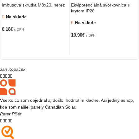
Imbusová skrutka M8x20, nerez
Ekvipotenciálná svorkovnica s
krytom IP20
Na sklade
Na sklade
0,18
€
s DPH
10,90
€
s DPH
PRIDAŤ DO KOŠÍKA
PRIDAŤ DO KOŠÍKA
Ján Kopáček





Všetko čo som objednal aj došlo, hodnotím kladne. Asi jediný eshop,
kde som našiel panely Canadian Solar.
Peter Pillár




