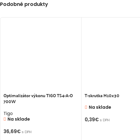
Podobné produkty
Optimalizátor výkonu TIGO TS4-A-O
T-skrutka M10x30
700W
Na sklade
Tigo
Na sklade
0,39
€
s DPH
PRIDAŤ DO KOŠÍKA
36,69
€
s DPH