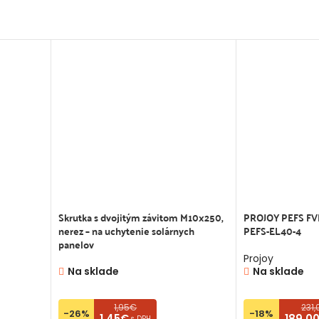
Skrutka s dvojitým závitom M10x250,
PROJOY PEFS FVE
nerez – na uchytenie solárnych
PEFS-EL40-4
panelov
Projoy
Na sklade
Na sklade
1,95€
231
-26%
-18%
1,45€
189,0
s DPH