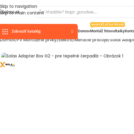
Skip to navigation
Skip to main content
MONTÁŽ UŽ DO 30 DNÍ
Domov
Montáž fotovoltaiky
Kont
Zobraziť katalóg
Domov
FV Montážne prvky
Elektro
Meracie prístoje
Solax Adapt