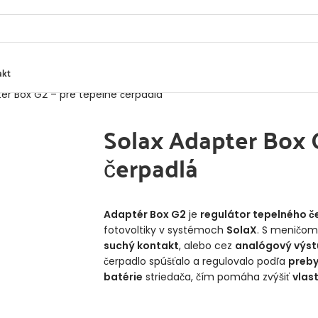
akt
er Box G2 – pre tepelné čerpadlá
Solax Adapter Box G
čerpadlá
Adaptér Box G2
je
regulátor tepelného č
fotovoltiky v systémoch
SolaX
. S meničom
suchý kontakt
, alebo cez
analógový výs
čerpadlo spúšťalo a regulovalo podľa
preby
batérie
striedača, čím pomáha zvýšiť
vlas