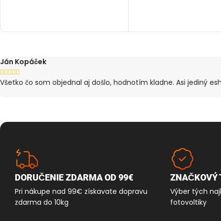
PRIDAŤ DO KOŠÍKA
Ján Kopáček





Všetko čo som objednal aj došlo, hodnotím kladne. Asi jediný es
DORUČENIE ZDARMA OD 99€
ZNAČKOVÝ 
Pri nákupe nad 99€ získavate dopravu
Výber tých naj
zdarma do 10kg
fotovoltiky