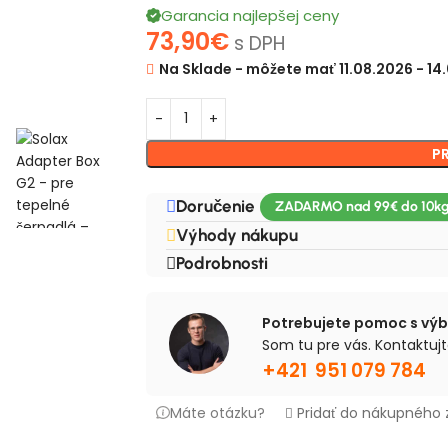
Garancia najlepšej ceny
73,90
€
s DPH
Na Sklade - môžete mať 11.08.2026 - 14
P
Doručenie
Výhody nákupu
Podrobnosti
Potrebujete pomoc s vý
Som tu pre vás. Kontaktujt
+421 951 079 784
Máte otázku?
Pridať do nákupného