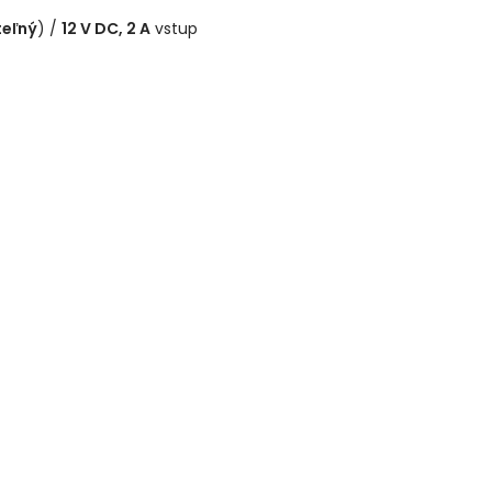
teľný
) /
12 V DC, 2 A
vstup