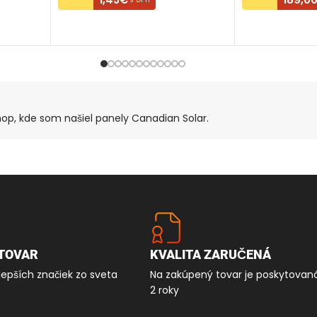
PRIDAŤ DO KOŠÍKA
PRIDAŤ DO K
hop, kde som našiel panely Canadian Solar.
TOVAR
KVALITA ZARUČENÁ
lepších značiek zo sveta
Na zakúpený tovar je poskytovan
2 roky