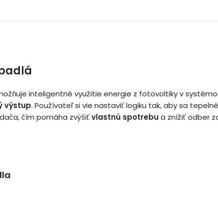
rpadlá
umožňuje inteligentné využitie energie z fotovoltiky v systém
ý výstup
. Používateľ si vie nastaviť logiku tak, aby sa tepe
edača, čím pomáha zvýšiť
vlastnú spotrebu
a znížiť odber zo
dla