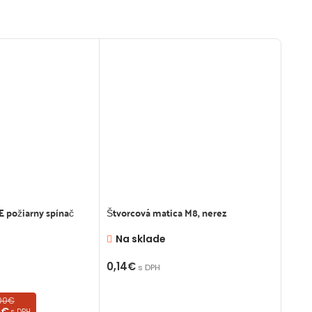
 požiarny spínač
Štvorcová matica M8, nerez
Hliní
upevn
Na sklade
Na
0,14
€
s DPH
0,35
PRIDAŤ DO KOŠÍKA
,00€
PR
0€
s DPH