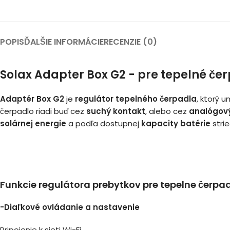
POPIS
ĎALŠIE INFORMÁCIE
RECENZIE (0)
Solax Adapter Box G2 - pre tepelné če
Adaptér Box G2
je
regulátor tepelného čerpadla
, ktorý 
čerpadlo riadi buď cez
suchý kontakt
, alebo cez
analógov
solárnej energie
a podľa dostupnej
kapacity batérie
stri
Funkcie regulátora prebytkov pre tepelne čerpa
-Diaľkové ovládanie a nastavenie
Pripojenie k sieti Wi-Fi