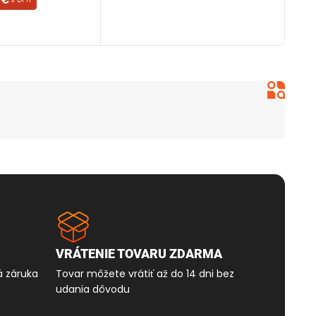
OŠÍKA
Peter 





tovar 
VRÁTENIE TOVARU ZDARMA
á záruka
Tovar môžete vrátiť až do 14 dni bez
udania dôvodu