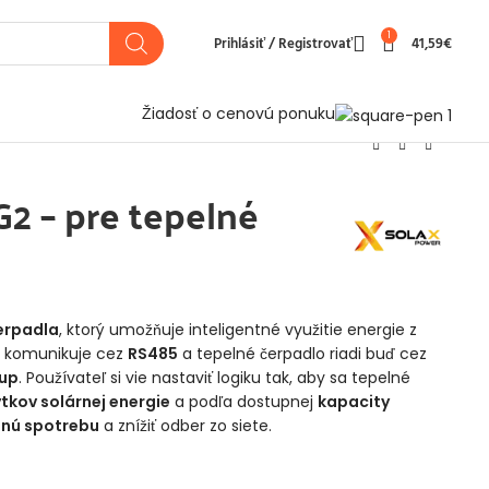
1
Prihlásiť / Registrovať
41,59
€
Žiadosť o cenovú ponuku
2 – pre tepelné
erpadla
, ktorý umožňuje inteligentné využitie energie z
 komunikuje cez
RS485
a tepelné čerpadlo riadi buď cez
tup
. Používateľ si vie nastaviť logiku tak, aby sa tepelné
tkov solárnej energie
a podľa dostupnej
kapacity
tnú spotrebu
a znížiť odber zo siete.