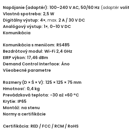
Napájanie (adaptér):
100–240 V AC, 50/60 Hz
(adaptér
voli
Vlastná spotreba:
2,5 W
Digitálny výstup:
4×
, max.
2 A / 30 V DC
Analógový výstup:
1×
,
0–10 V DC
Komunikácia
Komunikácia s meničom:
RS485
Bezdrôtový modul:
Wi-Fi 2,4 GHz
EIRP výkon:
17,46 dBm
Demand Control Interface:
Áno
Všeobecné parametre
Rozmery (D × Š × V):
125 × 125 × 75 mm
Hmotnosť:
0,4 kg
Prevádzková teplota:
−30 až +60 °C
Krytie:
IP65
Montáž:
na stenu
Normy a certifikácie
Certifikácia:
RED / FCC / RCM / RoHS