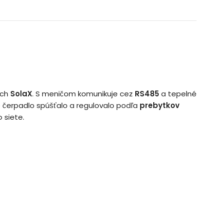
och
SolaX
. S meničom komunikuje cez
RS485
a tepelné
lné čerpadlo spúšťalo a regulovalo podľa
prebytkov
 siete.